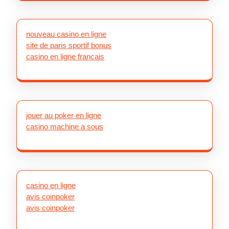
nouveau casino en ligne
site de paris sportif bonus
casino en ligne francais
jouer au poker en ligne
casino machine a sous
casino en ligne
avis coinpoker
avis coinpoker