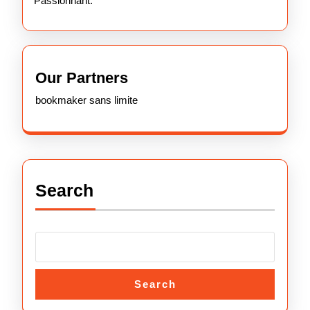
Passionnant.
Our Partners
bookmaker sans limite
Search
Search