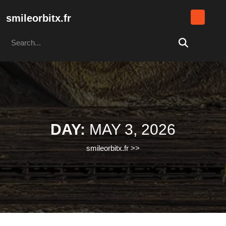
Skip
to
smileorbitx.fr
content
Search
Skip
for:
to
content
DAY:
MAY 3, 2026
smileorbitx.fr
>>