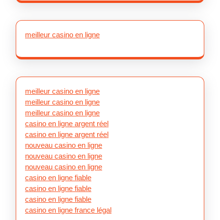
meilleur casino en ligne
meilleur casino en ligne
meilleur casino en ligne
meilleur casino en ligne
casino en ligne argent réel
casino en ligne argent réel
nouveau casino en ligne
nouveau casino en ligne
nouveau casino en ligne
casino en ligne fiable
casino en ligne fiable
casino en ligne fiable
casino en ligne france légal